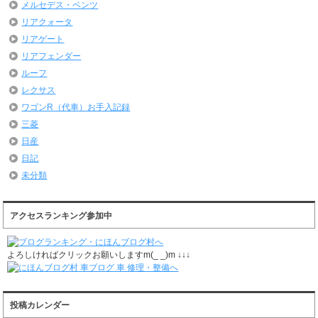
メルセデス・ベンツ
リアクォータ
リアゲート
リアフェンダー
ルーフ
レクサス
ワゴンR（代車）お手入記録
三菱
日産
日記
未分類
アクセスランキング参加中
よろしければクリックお願いしますm(_ _)m ↓↓↓
投稿カレンダー