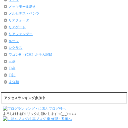
メッキモール磨き
メルセデス・ベンツ
リアクォータ
リアゲート
リアフェンダー
ルーフ
レクサス
ワゴンR（代車）お手入記録
三菱
日産
日記
未分類
アクセスランキング参加中
よろしければクリックお願いしますm(_ _)m ↓↓↓