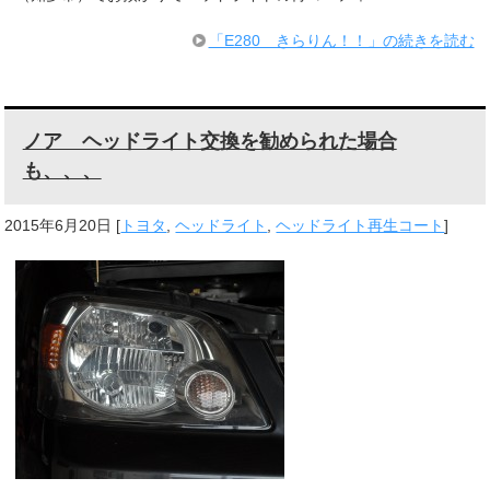
「E280 きらりん！！」の続きを読む
ノア ヘッドライト交換を勧められた場合
も、、、
2015年6月20日
[
トヨタ
,
ヘッドライト
,
ヘッドライト再生コート
]